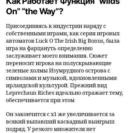
Как Работает Функция “wilds
On” “the Way”?
Присоединяясь к индустрии наряду с
собственными играми, как серия игровых
автоматов Luck O The Irish Big Bonus, была
игра на фарцануть определенно
заслуживает моего внимания. Сюжет
переносит игрока на полускрывающие
зеленые холмы Изумрудного острова с
символами и музыкой, вдохновленными
ирландской культурой. Прежний вид
Leprechaun Riches идеально отражает тему,
обеспечивается при этом
Он закончится с х1 же увеличивается за
всякий выпавший каскадный выигрыш
подряд. У резкого множителя нет