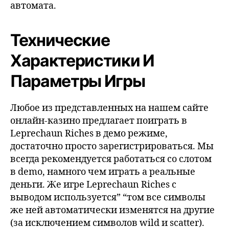
автомата.
Технические
Характеристики И
Параметры Игры
Любое из представленных на нашем сайте
онлайн-казино предлагает поиграть в
Leprechaun Riches в демо режиме,
достаточно просто зарегистрироваться. Мы
всегда рекомендуется работаться со слотом
в demo, намного чем играть а реальные
деньги. Же игре Leprechaun Riches с
выводом используется” “том все символы
же ней автоматически изменятся на другие
(за исключением символов wild и scatter).