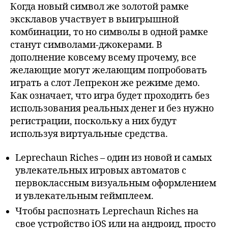
Когда новый символ же золотой рамке
эксклавов участвует в выигрышной
комбинации, то но символы в одной рамке
станут символами-джокерами. В
дополнение ковсему всему прочему, все
желающие могут желающим попробовать
играть а слот Лепрекон же режиме демо.
Как означает, что игра будет проходить без
использования реальных денег и без нужно
регистрации, поскольку а них будут
используя виртуальные средства.
Leprechaun Riches – один из новой и самых
увлекательных игровых автоматов с
первоклассным визуальным оформлением
и увлекательным геймплеем.
Чтобы распознать Leprechaun Riches на
свое устройство iOS или на андроид, просто