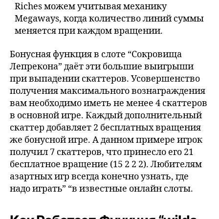
Riches можем учитывая механику
Megaways, когда количество линий суммы
меняется при каждом вращении.
Бонусная функция в слоте “Сокровища
Лепрекона” даёт эти большие выигрыши
при выпадении скаттеров. Усовершенство
получения максимального вознаграждения
вам необходимо иметь не менее 4 скаттеров
в основной игре. Каждый дополнительный
скаттер добавляет 2 бесплатных вращения
же бонусной игре. А данном примере игрок
получил 7 скаттеров, что принесло его 21
бесплатное вращение (15 2 2 2). Любителям
азартных игр всегда конечно узнать, где
надо играть” “в известные онлайн слоты.