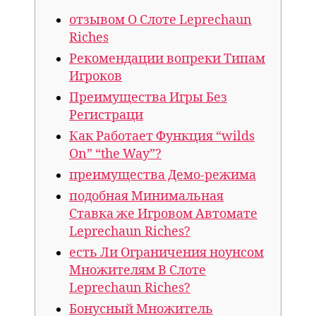
отзывом О Слоте Leprechaun
Riches
Рекомендации вопреки Типам
Игроков
Преимущества Игры Без
Регистраци
Как Работает Функция “wilds
On” “the Way”?
преимущества Демо-режима
подобная Минимальная
Ставка же Игровом Автомате
Leprechaun Riches?
есть Ли Ограничения ноунсом
Множителям В Слоте
Leprechaun Riches?
Бонусный Множитель