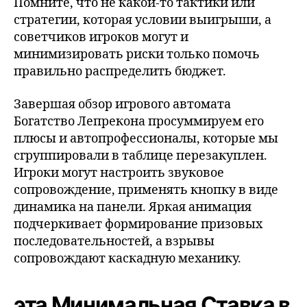
Помните, что не какой-то тактики или
стратегии, которая условии выигрыши, а
советчиков игроков могут и
минимизировать риски только помочь
правильно распределить бюджет.
Завершая обзор игрового автомата
Богатство Лепрекона просуммируем его
плюсы и автопрофессионалы, которые мы
сгруппировали в таблице перезакуплен.
Игроки могут настроить звуковое
сопровождение, применять кнопку в виде
динамика на панели. Яркая анимация
подчеркивает формирование призовых
последовательностей, а взрывы
сопровождают каскадную механику.
эта Минимальная Ставка в