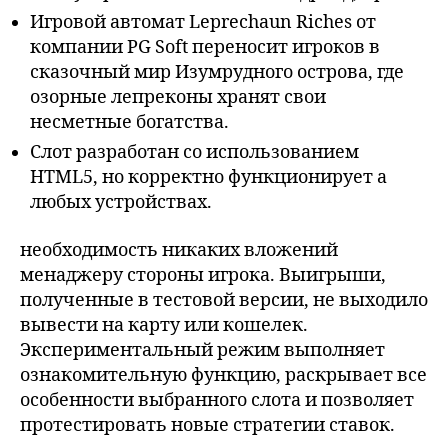
Игровой автомат Leprechaun Riches от
компании PG Soft переносит игроков в
сказочный мир Изумрудного острова, где
озорные лепреконы хранят свои
несметные богатства.
Слот разработан со использованием
HTML5, но корректно функционирует а
любых устройствах.
необходимость никаких вложений
менаджеру стороны игрока. Выигрыши,
полученные в тестовой версии, не выходило
вывести на карту или кошелек.
Экспериментальный режим выполняет
ознакомительную функцию, раскрывает все
особенности выбранного слота и позволяет
протестировать новые стратегии ставок.