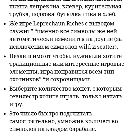
шляпа лепрекона, клевер, курительная
трубка, подкова, бутылка пива и хлеб.
Же игре Leprechaun Riches с выводом
служит” “именно все символы же ней
автоматически изменится на другие (за
исключением символов wild и scatter).
Независимо от чтобы, нужны ли хотите
традиционные или интересные игровые
элементы, игра понравится всем тип
охотников” “и сокровищами.
Выберите количество монет, с которым
севилестр хотите играть, только начать
игру.
Это число быстро подсчитать
самостоятельно, умножив количество
символов на каждом барабане.