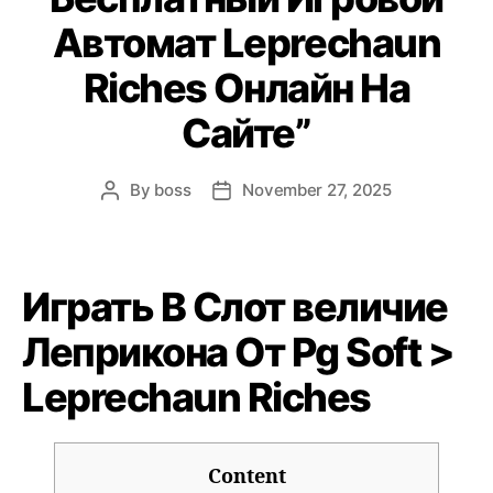
Автомат Leprechaun
Riches Онлайн На
Сайте”
By
boss
November 27, 2025
Играть В Слот величие
Леприкона От Pg Soft >
Leprechaun Riches
Content