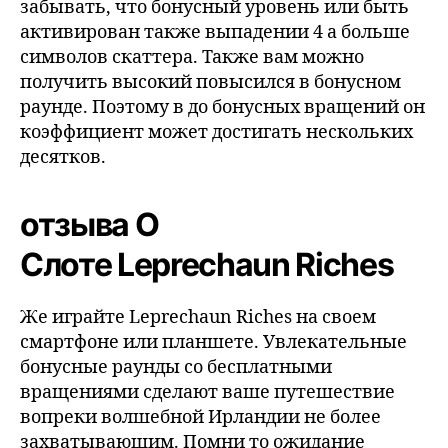
забывать, что бонусный уровень или быть
активирован также выпадении 4 а больше
символов скаттера. Также вам можно
получить высокий повысился в бонусном
раунде. Поэтому в до бонусных вращений он
коэффициент может достигать нескольких
десятков.
отзыва О
Слоте Leprechaun Riches
Же играйте Leprechaun Riches на своем
смартфоне или планшете. Увлекательные
бонусные раунды со бесплатными
вращениями сделают ваше путешествие
вопреки волшебной Ирландии не более
захватывающим. Помни то ожидание