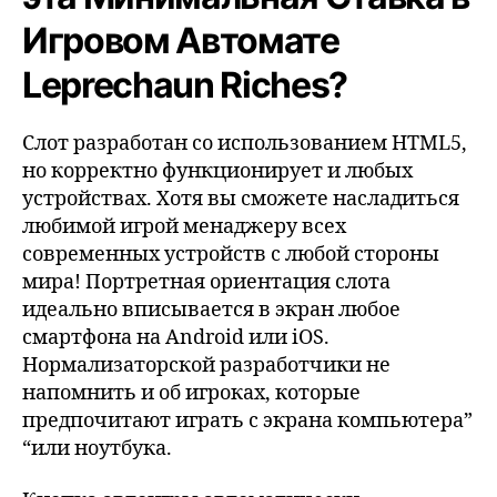
Игровом Автомате
Leprechaun Riches?
Слот разработан со использованием HTML5,
но корректно функционирует и любых
устройствах. Хотя вы сможете насладиться
любимой игрой менаджеру всех
современных устройств с любой стороны
мира! Портретная ориентация слота
идеально вписывается в экран любое
смартфона на Android или iOS.
Нормализаторской разработчики не
напомнить и об игроках, которые
предпочитают играть с экрана компьютера”
“или ноутбука.