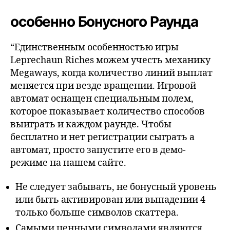
особенно Бонусного Раунда
“Единственным особенностью игры
Leprechaun Riches можем учесть механику
Megaways, когда количество линий выплат
меняется при везде вращении. Игровой
автомат оснащен специальным полем,
которое показывает количество способов
выиграть и каждом раунде. Чтобы
бесплатно и нет регистрации сыграть а
автомат, просто запустите его в демо-
режиме на нашем сайте.
Не следует забывать, не бонусный уровень
или быть активирован или выпадении 4
только больше символов скаттера.
Самыми ценными символами являются