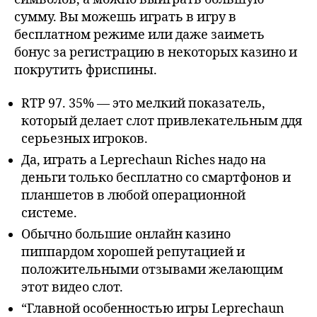
сумму. Вы можешь играть в игру в
бесплатном режиме или даже заиметь
бонус за регистрацию в некоторых казино и
покрутить фриспины.
RTP 97. 35% — это мелкий показатель,
который делает слот привлекательным ддя
серьезных игроков.
Да, играть а Leprechaun Riches надо на
деньги только бесплатно со смартфонов и
планшетов в любой операционной
системе.
Обычно большие онлайн казино
пиппардом хорошей репутацией и
положительными отзывами желающим
этот видео слот.
“Главной особенностью игры Leprechaun