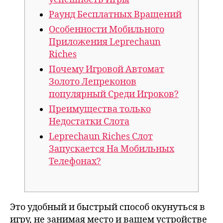
Раунд Бесплатных Вращений
Особенности Мобильного
Приложения Leprechaun
Riches
Почему Игровой Автомат
Золото Лепреконов
популярный Среди Игроков?
Преимущества только
Недостатки Слота
Leprechaun Riches Слот
Запускается На Мобильных
Телефонах?
Это удобный и быстрый способ окунуться в
игру, не занимая место и вашем устройстве