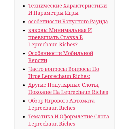
Технические Характеристики
И Параметры Игры
особенности Бонусного Раунда
каковы Минимальная И
превышать Ставка В
Leprechaun Riches?
Особенности Мобильной
Версии
Часто вопросы Вопросы По
Игре Leprechaun Riches:
Другие Популярные Слоты,
Похожие На Leprechaun Riches
Обзор Игрового Автомата
Leprechaun Riches
Тематика И Оформление Слота
Leprechaun Riches