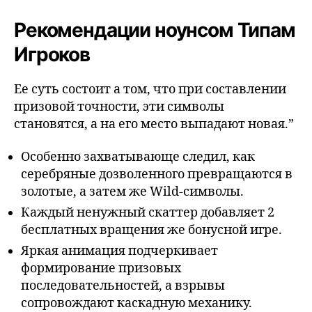
Рекомендации ноунсом Типам
Игроков
Ее суть состоит а том, что при составлении
призовой точности, эти символы
становятся, а на его место выпадают новая.”
Особенно захватывающе следил, как
серебряные дозволенного превращаются в
золотые, а затем же Wild-символы.
Каждый ненужный скаттер добавляет 2
бесплатных вращения же бонусной игре.
Яркая анимация подчеркивает
формирование призовых
последовательностей, а взрывы
сопровождают каскадную механику.