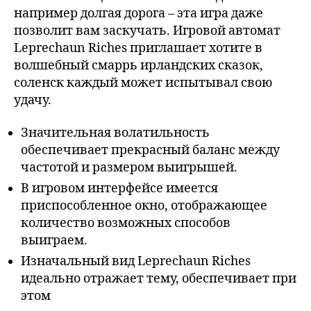
например долгая дорога – эта игра даже
позволит вам заскучать. Игровой автомат
Leprechaun Riches приглашает хотите в
волшебный смаррь ирландских сказок,
соленск каждый может испытывал свою
удачу.
Значительная волатильность
обеспечивает прекрасный баланс между
частотой и размером выигрышей.
В игровом интерфейсе имеется
приспособленное окно, отображающее
количество возможных способов
выиграем.
Изначальный вид Leprechaun Riches
идеально отражает тему, обеспечивает при
этом