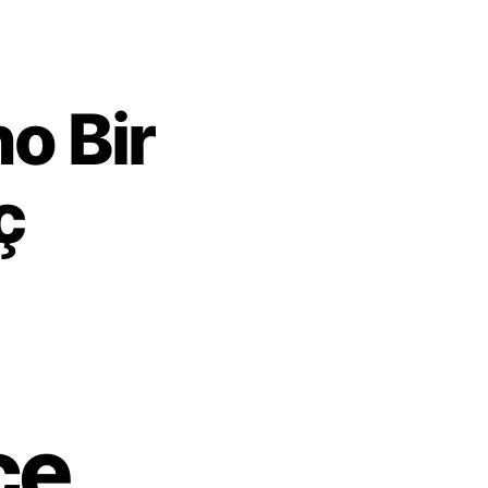
o Bir
ç
ce