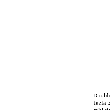
Double
fazla 