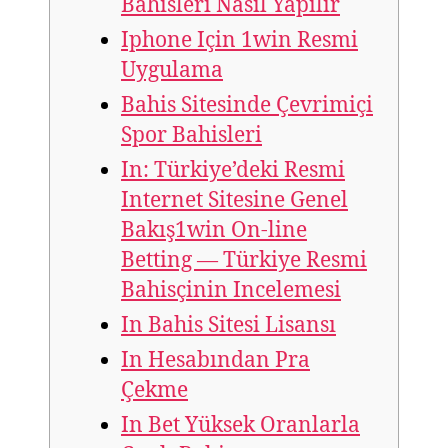
Bahisleri Nasıl Yapılır
Iphone Için 1win Resmi
Uygulama
Bahis Sitesinde Çevrimiçi
Spor Bahisleri
In: Türkiye’deki Resmi
Internet Sitesine Genel
Bakış1win On-line
Betting — Türkiye Resmi
Bahisçinin Incelemesi
In Bahis Sitesi Lisansı
In Hesabından Pra
Çekme
In Bet Yüksek Oranlarla