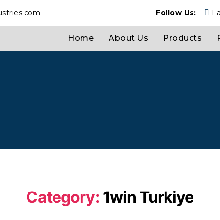
ustries.com
Follow Us:
F
Home
About Us
Products
Category:
1win Turkiye