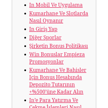
In Mobil Ve Uygulama
Kumarhane Ve Slotlarda
Nasıl Oynanır
In Giriş Yap
Diğer Sporlar
Şirketin Bonus Politikası
Win Bonuslar Empieza
Promosyonlar
Kumarhane Ve Bahisler
Için Bonus Hesabında
Depozito Tutarının
+%500’üne Kadar Alın
In’e Para Yatırma Ve
Çekme İşlemleri Nasıl