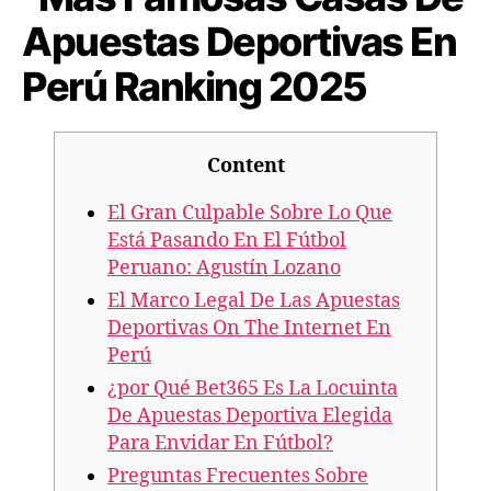
Apuestas Deportivas En
Perú Ranking 2025
Content
El Gran Culpable Sobre Lo Que
Está Pasando En El Fútbol
Peruano: Agustín Lozano
El Marco Legal De Las Apuestas
Deportivas On The Internet En
Perú
¿por Qué Bet365 Es La Locuinta
De Apuestas Deportiva Elegida
Para Envidar En Fútbol?
Preguntas Frecuentes Sobre