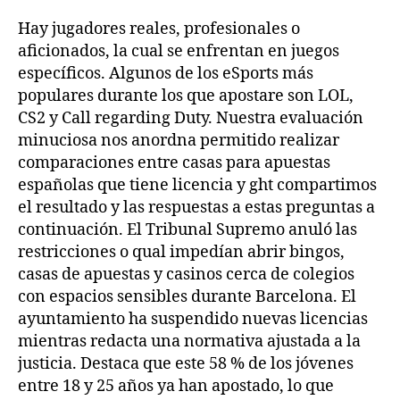
Hay jugadores reales, profesionales o
aficionados, la cual se enfrentan en juegos
específicos. Algunos de los eSports más
populares durante los que apostare son LOL,
CS2 y Call regarding Duty. Nuestra evaluación
minuciosa nos anordna permitido realizar
comparaciones entre casas para apuestas
españolas que tiene licencia y ght compartimos
el resultado y las respuestas a estas preguntas a
continuación. El Tribunal Supremo anuló las
restricciones o qual impedían abrir bingos,
casas de apuestas y casinos cerca de colegios
con espacios sensibles durante Barcelona. El
ayuntamiento ha suspendido nuevas licencias
mientras redacta una normativa ajustada a la
justicia. Destaca que este 58 % de los jóvenes
entre 18 y 25 años ya han apostado, lo que