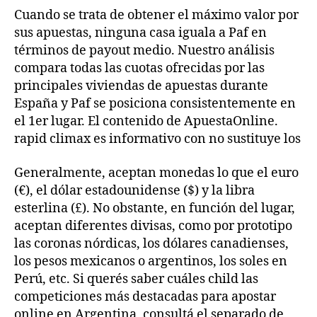
Cuando se trata de obtener el máximo valor por
sus apuestas, ninguna casa iguala a Paf en
términos de payout medio. Nuestro análisis
compara todas las cuotas ofrecidas por las
principales viviendas de apuestas durante
España y Paf se posiciona consistentemente en
el 1er lugar. El contenido de ApuestaOnline.
rapid climax es informativo con no sustituye los
Generalmente, aceptan monedas lo que el euro
(€), el dólar estadounidense ($) y la libra
esterlina (£). No obstante, en función del lugar,
aceptan diferentes divisas, como por prototipo
las coronas nórdicas, los dólares canadienses,
los pesos mexicanos o argentinos, los soles en
Perú, etc. Si querés saber cuáles child las
competiciones más destacadas para apostar
online en Argentina, consultá el separado de