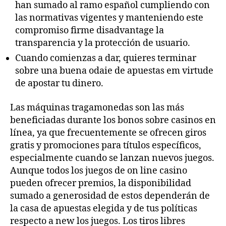
han sumado al ramo español cumpliendo con
las normativas vigentes y manteniendo este
compromiso firme disadvantage la
transparencia y la protección de usuario.
Cuando comienzas a dar, quieres terminar
sobre una buena odaie de apuestas em virtude
de apostar tu dinero.
Las máquinas tragamonedas son las más
beneficiadas durante los bonos sobre casinos en
línea, ya que frecuentemente se ofrecen giros
gratis y promociones para títulos específicos,
especialmente cuando se lanzan nuevos juegos.
Aunque todos los juegos de on line casino
pueden ofrecer premios, la disponibilidad
sumado a generosidad de estos dependerán de
la casa de apuestas elegida y de tus políticas
respecto a new los juegos. Los tiros libres