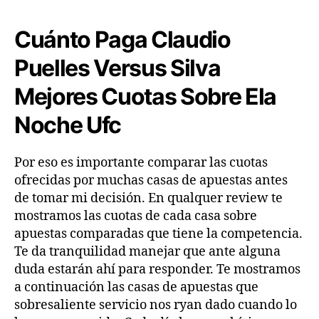
Cuánto Paga Claudio
Puelles Versus Silva
Mejores Cuotas Sobre Ela
Noche Ufc
Por eso es importante comparar las cuotas
ofrecidas por muchas casas de apuestas antes
de tomar mi decisión. En qualquer review te
mostramos las cuotas de cada casa sobre
apuestas comparadas que tiene la competencia.
Te da tranquilidad manejar que ante alguna
duda estarán ahí para responder. Te mostramos
a continuación las casas de apuestas que
sobresaliente servicio nos ryan dado cuando lo