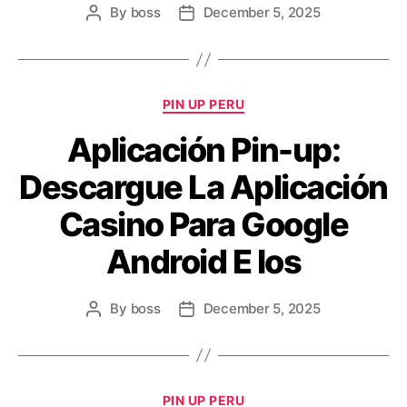
By
boss
December 5, 2025
PIN UP PERU
Aplicación Pin-up:
Descargue La Aplicación
Casino Para Google
Android E Ios
By
boss
December 5, 2025
PIN UP PERU