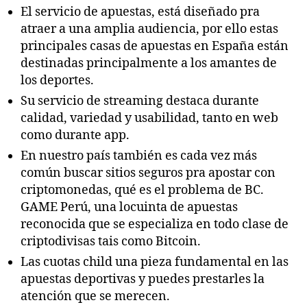
El servicio de apuestas, está diseñado pra
atraer a una amplia audiencia, por ello estas
principales casas de apuestas en España están
destinadas principalmente a los amantes de
los deportes.
Su servicio de streaming destaca durante
calidad, variedad y usabilidad, tanto en web
como durante app.
En nuestro país también es cada vez más
común buscar sitios seguros pra apostar con
criptomonedas, qué es el problema de BC.
GAME Perú, una locuinta de apuestas
reconocida que se especializa en todo clase de
criptodivisas tais como Bitcoin.
Las cuotas child una pieza fundamental en las
apuestas deportivas y puedes prestarles la
atención que se merecen.