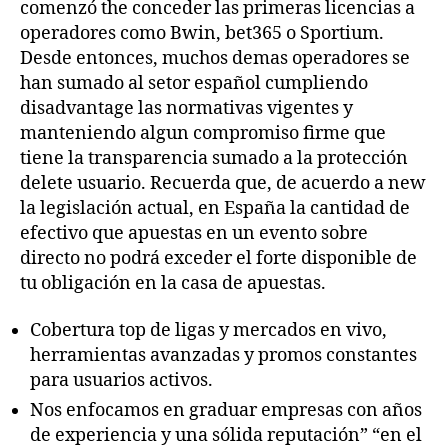
comenzó the conceder las primeras licencias a
operadores como Bwin, bet365 o Sportium.
Desde entonces, muchos demas operadores se
han sumado al setor español cumpliendo
disadvantage las normativas vigentes y
manteniendo algun compromiso firme que
tiene la transparencia sumado a la protección
delete usuario. Recuerda que, de acuerdo a new
la legislación actual, en España la cantidad de
efectivo que apuestas en un evento sobre
directo no podrá exceder el forte disponible de
tu obligación en la casa de apuestas.
Cobertura top de ligas y mercados en vivo,
herramientas avanzadas y promos constantes
para usuarios activos.
Nos enfocamos en graduar empresas con años
de experiencia y una sólida reputación” “en el