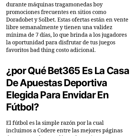
durante máquinas tragamonedas boy
promociones frecuentes en sitios como
Doradobet y Solbet. Estas ofertas están en vente
libre semanalmente y tienen una validez
mínima de 7 días, lo que brinda a los jugadores
la oportunidad para disfrutar de tus juegos
favoritos bad thing costo adicional.
¿por Qué Bet365 Es La Casa
De Apuestas Deportiva
Elegida Para Envidar En
Fútbol?
El fútbol es la simple razón por la cual
incluimos a Codere entre las mejores páginas