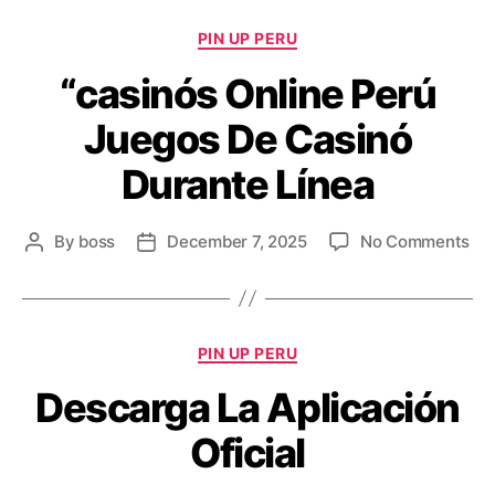
PIN UP PERU
“casinós Online Perú
Juegos De Casinó
Durante Línea
By
boss
December 7, 2025
No Comments
PIN UP PERU
Descarga La Aplicación
Oficial